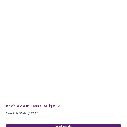
Rochie de mireasă Reikjavik
Ro
Rara Avis "Galaxy" 2022
Secr
Mai mult