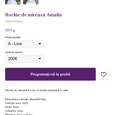
Rochie de mireasă Amalia
Tatiana Kaplun
200
р.
Particularități
Selecția Apriori
Programați-vă la probă
Rochie de mireasă A-Line cu fundă asimetrică în talie.
Denumirea colecției: Beautiful Day
Colecția anul: 2020
Stofa: Satin
Culoarea: Ivory
Mărimea: 46 ru | 40 eu