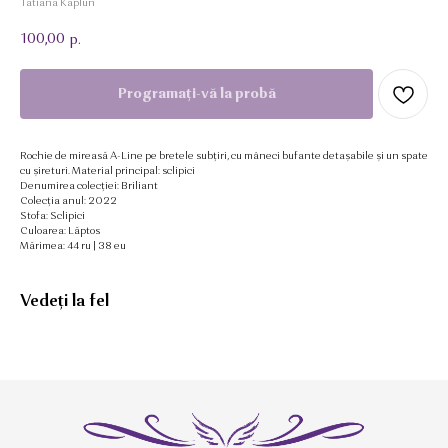
Tatiana Kaplun
100,00
р.
Programați-vă la probă
Rochie de mireasă A-Line pe bretele subțiri, cu mâneci bufante detașabile și un spate
cu șireturi. Material principal: sclipici
Denumirea colecției: Briliant
Colecția anul: 2022
Stofa: Sclipici
Culoarea: Lăptos
Mărimea: 44 ru | 38 eu
Vedeți la fel