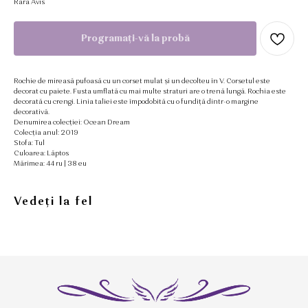
Rara Avis
Programați-vă la probă
Rochie de mireasă pufoasă cu un corset mulat și un decolteu în V. Corsetul este
decorat cu paiete. Fusta umflată cu mai multe straturi are o trenă lungă. Rochia este
decorată cu crengi. Linia taliei este împodobită cu o fundiță dintr-o margine
decorativă.
Denumirea colecției: Ocean Dream
Colecția anul: 2019
Stofa: Tul
Culoarea: Lăptos
Mărimea: 44 ru | 38 eu
Vedeți la fel