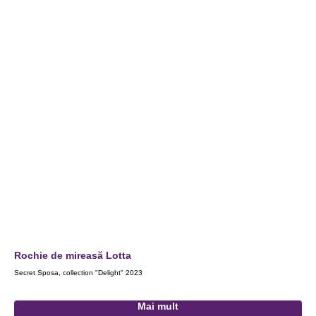
Rochie de mireasă Lotta
Ro
Secret Sposa, collection "Delight" 2023
Gabb
Mai mult