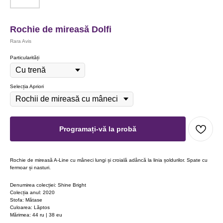
Rochie de mireasă Dolfi
Rara Avis
Particularități
Selecția Apriori
Programați-vă la probă
Rochie de mireasă A-Line cu mâneci lungi și croială adâncă la linia șoldurilor. Spate cu
fermoar și nasturi.
Denumirea colecției: Shine Bright
Colecția anul: 2020
Stofa: Mătase
Culoarea: Lăptos
Mărimea: 44 ru | 38 eu