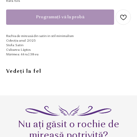
Rara Avis
Programați-vă la probă
Rochia de mireasă din satin in stil minimalism
Colecția anul: 2025
Stofa: Satin
Culoarea: Lăptos
Mărimea: 44 ru | 38 eu
Vedeți la fel
Nu ați găsit o rochie de
mireasă potrivită?