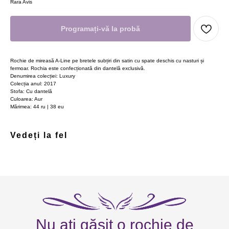
Rara Avis
Programați-vă la probă
Rochie de mireasă A-Line pe bretele subțiri din satin cu spate deschis cu nasturi și
fermoar. Rochia este confecționată din dantelă exclusivă.
Denumirea colecției: Luxury
Colecția anul: 2017
Stofa: Cu dantelă
Culoarea: Aur
Mărimea: 44 ru | 38 eu
Vedeți la fel
Nu ați găsit o rochie de