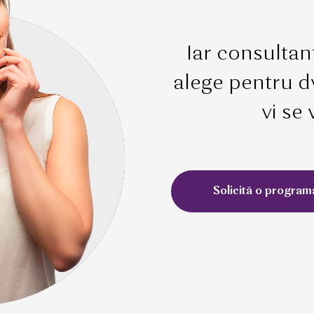
Iar consultanț
alege pentru d
vi se 
Solicită o program