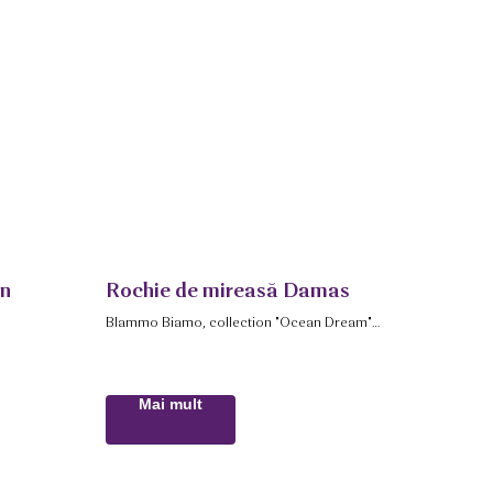
en
Rochie de mireasă Damas
Blammo Biamo, collection "Ocean Dream"
2019
Mai mult