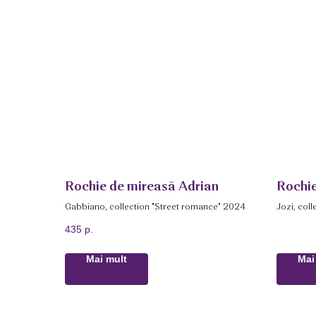
Rochie de mireasă Adrian
Rochie
Gabbiano, collection "Street romance" 2024
Jozi, col
435
р.
Mai mult
Mai