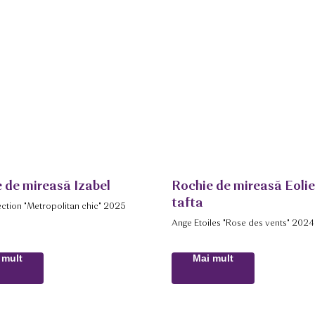
 de mireasă Izabel
Rochie de mireasă Eoli
tafta
lection "Metropolitan chic" 2025
Ange Etoiles "Rose des vents" 2024
 mult
Mai mult