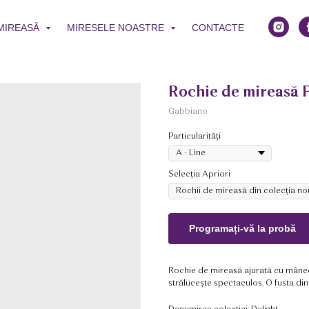
 MIREASĂ
MIRESELE NOASTRE
CONTACTE
Rochie de mireasă 
Gabbiano
Particularități
Selecția Apriori
Programați-vă la probă
Rochie de mireasă ajurată cu mâneci
strălucește spectaculos. O fusta din 