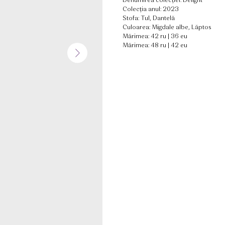
Denumirea colecției: Delight
Colecția anul: 2023
Stofa: Tul, Dantelă
Culoarea: Migdale albe, Lăptos
Mărimea: 42 ru | 36 eu
Mărimea: 48 ru | 42 eu