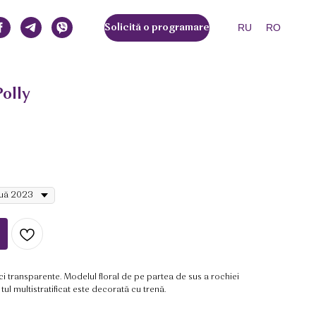
RU
RO
Solicită o programare
Polly
 transparente. Modelul floral de pe partea de sus a rochiei
tul multistratificat este decorată cu trenă.